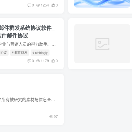
0
1254
0
件】_邮件群发系统协议软件_
软件邮件协议
电子邮件群发协议推广软件成为企业与营销人员的得力助手。该软件依托先进的电子邮件群发协议，能将大量邮件以稳定、快速的方式发送出去，其功能强大，支持多格式邮件编辑内容，可个性化定制邮件...
件协议
# 邮件群发
# strikingly
0
1178
0
本站申明 第一条 信息声明 本站中所有被研究的素材与信息全部来源于互联网，版权争议与本站无关。本站所发布的任何软件的破解分析文章、破解分析视频、补丁、/zc工具/提取CK工具/软件和注册信...
97