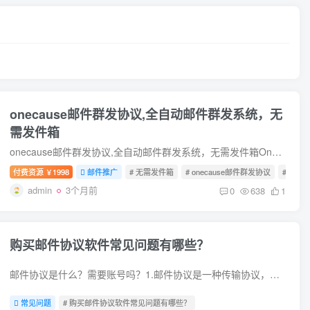
onecause邮件群发协议,全自动邮件群发系统，无
需发件箱
onecause邮件群发协议,全自动邮件群发系统，无需发件箱OneCause协议颠覆了传统邮件群发模式，通过分布式节点网络实现全自动邮件投递。该系统采用区块链技术构建去中心化路由，每个参与节点既是...
付费资源
1998
邮件推广
# 无需发件箱
# onecause邮件群发协议
# 全自
￥
admin
3个月前
0
638
1
购买邮件协议软件常见问题有哪些？
邮件协议是什么？需要账号吗？1.邮件协议是一种传输协议，一个发送包，把数据提交给平台，利用第三方平台发送邮件，利用对方平台的邮件账号发送邮件。2.无需要购买发件箱账号，具体根据每款软件...
常见问题
# 购买邮件协议软件常见问题有哪些？