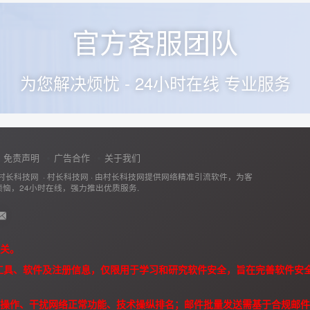
官方客服团队
为您解决烦忧 - 24小时在线 专业服务
免责声明
广告合作
关于我们
村长科技网 ·
村长科技网
· 由
村长科技网
提供网络精准引流软件，为客
恼，24小时在线，强力推出优质服务.
无关。
K 工具、软件及注册信息，仅限用于学习和研究软件安全，旨在完善软件安全
规操作、干扰网络正常功能、技术操纵排名；邮件批量发送需基于合规邮