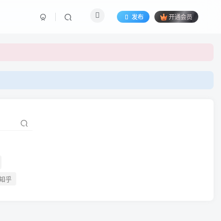
发布
开通会员
知乎