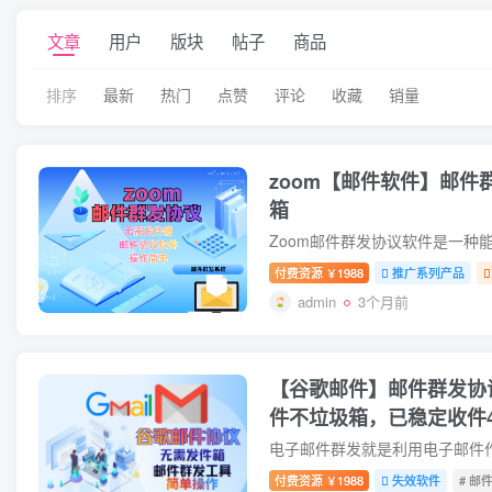
文章
用户
版块
帖子
商品
排序
最新
热门
点赞
评论
收藏
销量
zoom【邮件软件】邮件
箱
付费资源
1988
推广系列产品
￥
admin
3个月前
【谷歌邮件】邮件群发协
件不垃圾箱，已稳定收件
付费资源
1988
失效软件
# 邮
￥