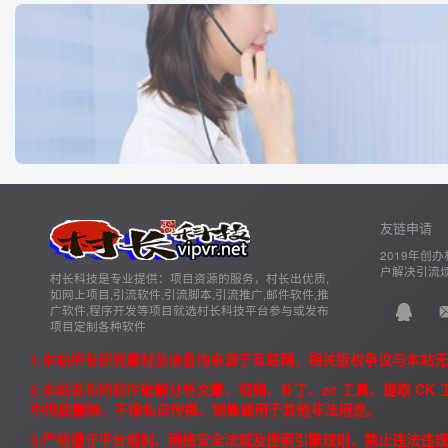
友链申请
2019年创办
户解决引流烦
村长科技是专业提供：项目资源的服务，村长出优质,
如网上项目,引流软件,引流脚本,引流推广,邮件软件,推
广软件,程序开发等项目就选村长科技平台参与或发布
项目定制各种软件
1.本站所有研究素材及信息均来源于互联网，相关版权争议与本站
2.本站发布的软件破解分析文章、视频、补丁、zc 工具、提取 C
中彻底删除，不得私自传播、销售或用于其他非法用途。
3.严格遵守平台规则、网络安全法规及搜索引擎规则，禁止违法违